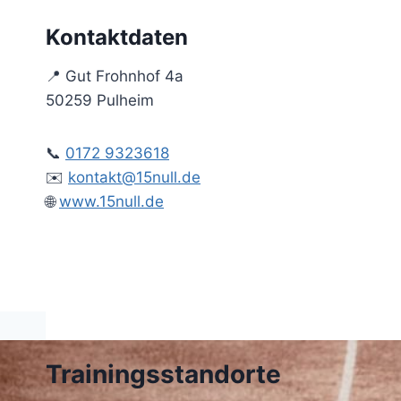
Kontaktdaten
📍 Gut Frohnhof 4a
50259 Pulheim
📞
0172 9323618
✉️
kontakt@15null.de
🌐
www.15null.de
Trainingsstandorte