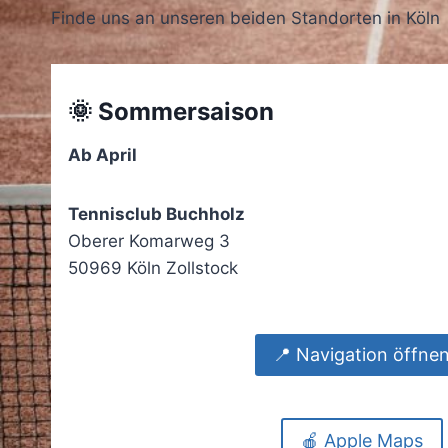
Finde uns an unseren beiden Standorten in Köln
🌞 Sommersaison
Ab April
Tennisclub Buchholz
Oberer Komarweg 3
50969 Köln Zollstock
📍 Navigation öffne
🍎 Apple Maps