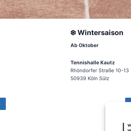
❄️ Wintersaison
Ab Oktober
Tennishalle Kautz
Rhöndorfer Straße 10-13
50939 Köln Sülz
n
W
We