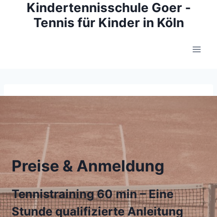
Kindertennisschule Goer -
Zum
Inhalt
Tennis für Kinder in Köln
springen
Preise & Anmeldung
Tennistraining 60 min – Eine
Stunde qualifizierte Anleitung