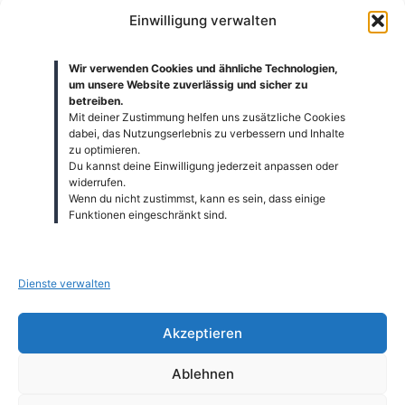
Was ist enthalten?
Einwilligung verwalten
Wir verwenden Cookies und ähnliche Technologien,
60 Minuten qualifizierte Anleitung
um unsere Website zuverlässig und sicher zu
betreiben.
Gruppenunterricht (max. 6 Kinder)
Mit deiner Zustimmung helfen uns zusätzliche Cookies
Alle Trainingsmaterialien inklusive
dabei, das Nutzungserlebnis zu verbessern und Inhalte
zu optimieren.
Play & Stay Methode
Du kannst deine Einwilligung jederzeit anpassen oder
Keine Clubmitgliedschaft nötig
widerrufen.
Wenn du nicht zustimmst, kann es sein, dass einige
Funktionen eingeschränkt sind.
Dienste verwalten
Akzeptieren
Ablehnen